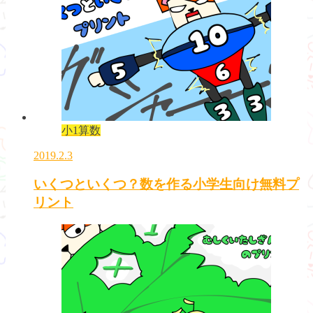
小1算数
2019.2.3
いくつといくつ？数を作る小学生向け無料プ
リント