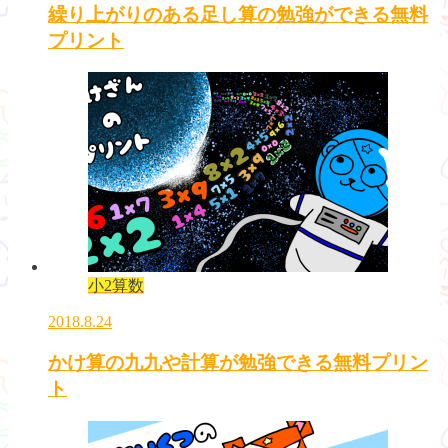
繰り上がりのある足し算の勉強ができる無料
プリント
小2算数
2018.8.24
かけ算の九九や計算が勉強できる無料プリン
ト