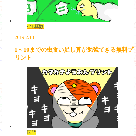
小1算数
2019.2.18
1～10までの虫食い足し算が勉強できる無料プ
リント
国語