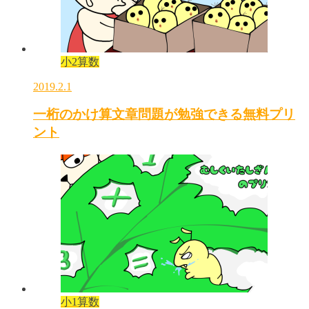
小2算数
2019.2.1
一桁のかけ算文章問題が勉強できる無料プリ
ント
小1算数