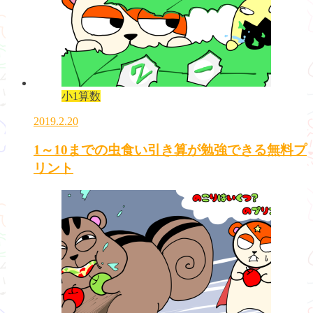
小1算数
2019.2.20
1～10までの虫食い引き算が勉強できる無料プ
リント