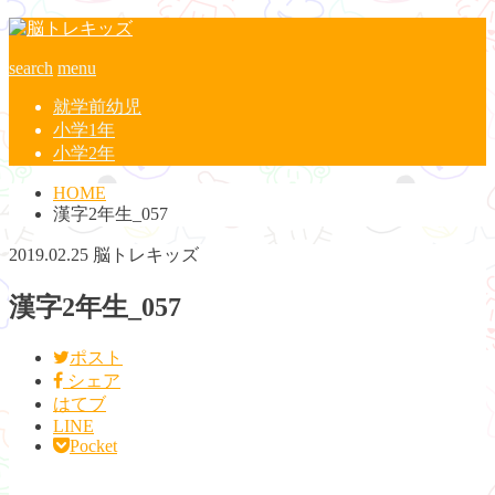
search
menu
就学前幼児
小学1年
小学2年
HOME
漢字2年生_057
2019.02.25
脳トレキッズ
漢字2年生_057
ポスト
シェア
はてブ
LINE
Pocket