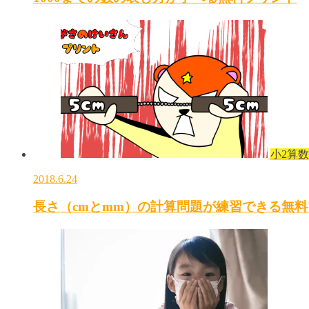
小2算数
2018.6.24
長さ（cmとmm）の計算問題が練習できる無