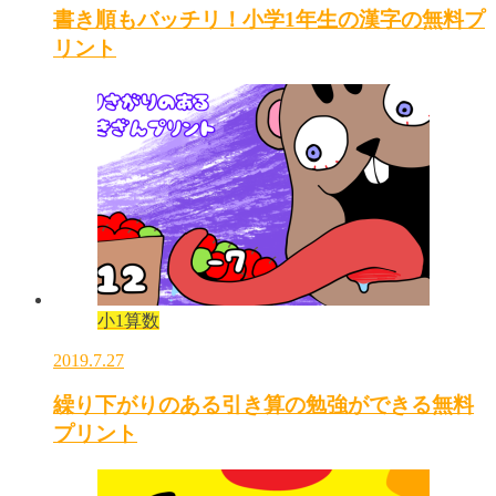
書き順もバッチリ！小学1年生の漢字の無料プ
リント
小1算数
2019.7.27
繰り下がりのある引き算の勉強ができる無料
プリント