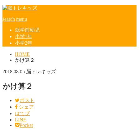
search
menu
就学前幼児
小学1年
小学2年
HOME
かけ算２
2018.08.05
脳トレキッズ
かけ算２
ポスト
シェア
はてブ
LINE
Pocket