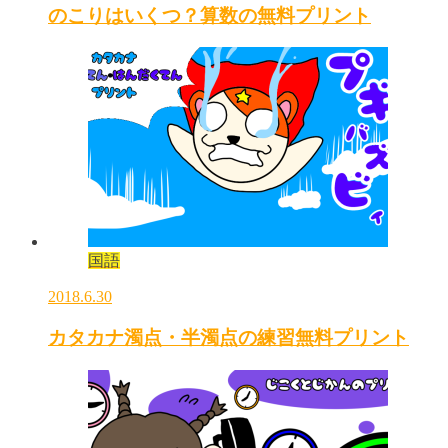
のこりはいくつ？算数の無料プリント
国語
2018.6.30
カタカナ濁点・半濁点の練習無料プリント