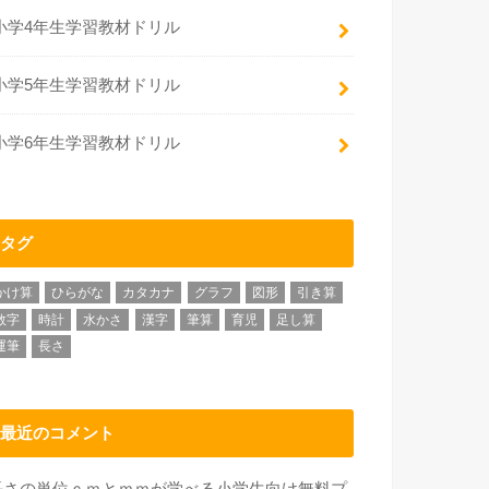
小学4年生学習教材ドリル
小学5年生学習教材ドリル
小学6年生学習教材ドリル
タグ
かけ算
ひらがな
カタカナ
グラフ
図形
引き算
数字
時計
水かさ
漢字
筆算
育児
足し算
運筆
長さ
最近のコメント