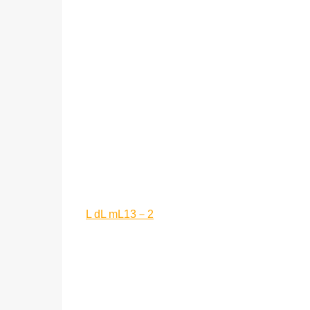
L dL mL13－2