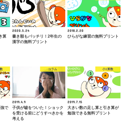
2020.5.24
2018.2.20
き算
書き順もバッチリ！2年生の
ひらがな練習の無料プリント
漢字の無料プリント
算数
コラム
小1算数
2019.4.9
2019.7.15
勉強で
子供が嘘をついた！ショック
大きい数の足し算と引き算が
を受ける前にどうすべきかを
勉強できる無料プリント
考える