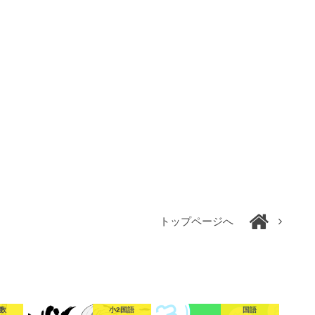
トップページへ
算数
小2国語
国語