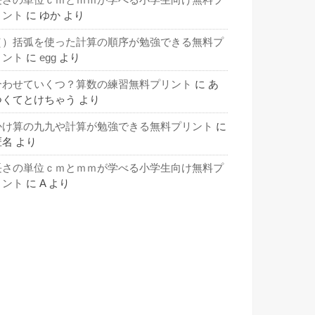
長さの単位ｃｍとｍｍが学べる小学生向け無料プ
リント
に
ゆか
より
（）括弧を使った計算の順序が勉強できる無料プ
リント
に
egg
より
合わせていくつ？算数の練習無料プリント
に
あ
つくてとけちゃう
より
かけ算の九九や計算が勉強できる無料プリント
に
匿名
より
長さの単位ｃｍとｍｍが学べる小学生向け無料プ
リント
に
A
より