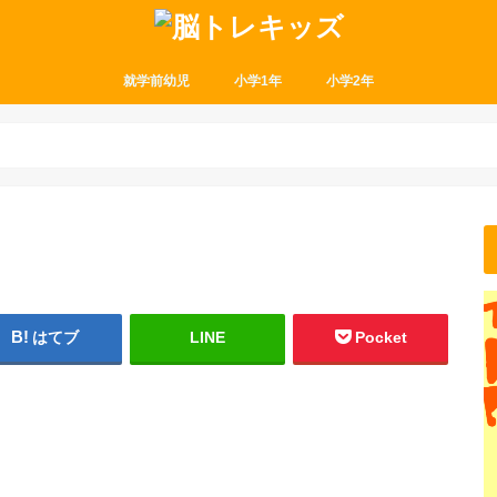
就学前幼児
小学1年
小学2年
はてブ
LINE
Pocket