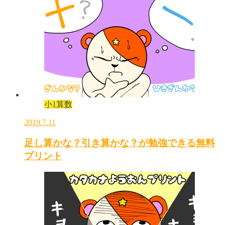
小1算数
2019.7.11
足し算かな？引き算かな？が勉強できる無料
プリント