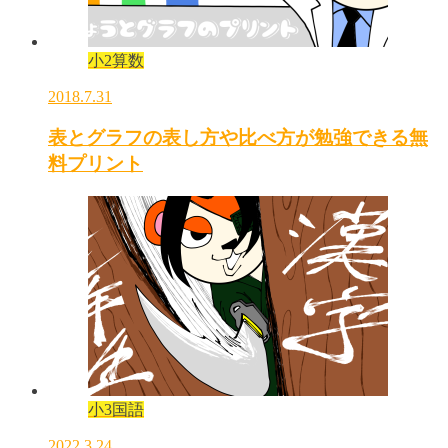
小2算数
2018.7.31
表とグラフの表し方や比べ方が勉強できる無
料プリント
小3国語
2022.3.24