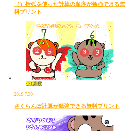
（）括弧を使った計算の順序が勉強できる無
料プリント
小1算数
2019.7.30
さくらんぼ計算が勉強できる無料プリント