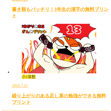
書き順もバッチリ！3年生の漢字の無料プリン
ト
小1算数
2019.7.25
繰り上がりのある足し算の勉強ができる無料
プリント