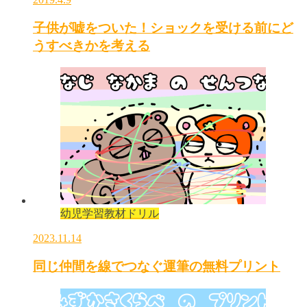
子供が嘘をついた！ショックを受ける前にど
うすべきかを考える
幼児学習教材ドリル
2023.11.14
同じ仲間を線でつなぐ運筆の無料プリント