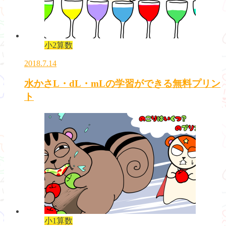
小2算数
2018.7.14
水かさL・dL・mLの学習ができる無料プリン
ト
小1算数