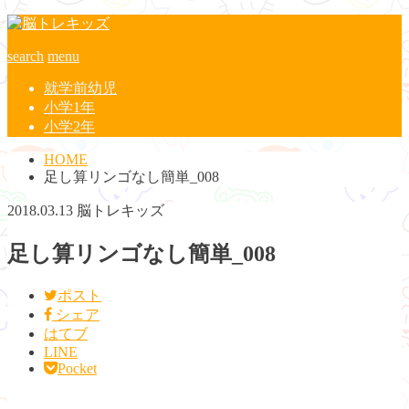
search
menu
就学前幼児
小学1年
小学2年
HOME
足し算リンゴなし簡単_008
2018.03.13
脳トレキッズ
足し算リンゴなし簡単_008
ポスト
シェア
はてブ
LINE
Pocket