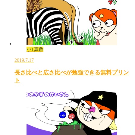
小1算数
2019.7.17
長さ比べと広さ比べが勉強できる無料プリン
ト