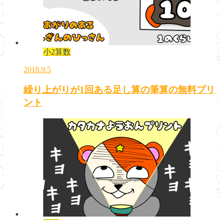
小2算数
2018.9.5
繰り上がりが1回ある足し算の筆算の無料プリ
ント