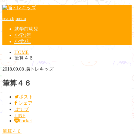
search
menu
就学前幼児
小学1年
小学2年
HOME
筆算４６
2018.09.08
脳トレキッズ
筆算４６
ポスト
シェア
はてブ
LINE
Pocket
筆算４６