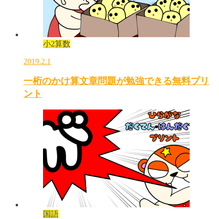
小2算数
2019.2.1
一桁のかけ算文章問題が勉強できる無料プリ
ント
国語