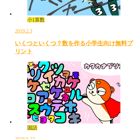
小1算数
2019.2.3
いくつといくつ？数を作る小学生向け無料プ
リント
国語
2018.6.23