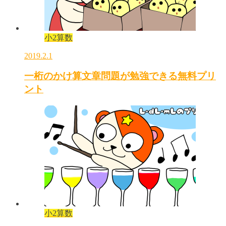
小2算数
2019.2.1
一桁のかけ算文章問題が勉強できる無料プリ
ント
小2算数