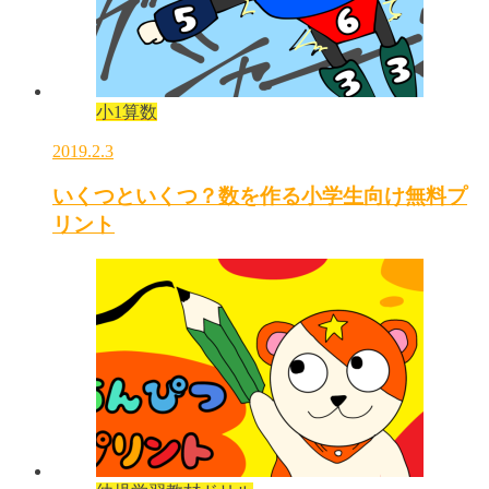
小1算数
2019.2.3
いくつといくつ？数を作る小学生向け無料プ
リント