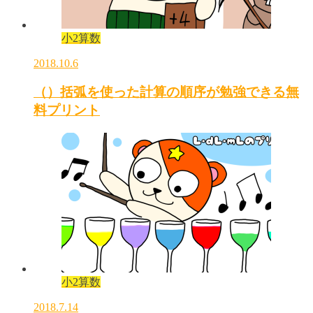
小2算数
2018.10.6
（）括弧を使った計算の順序が勉強できる無
料プリント
小2算数
2018.7.14