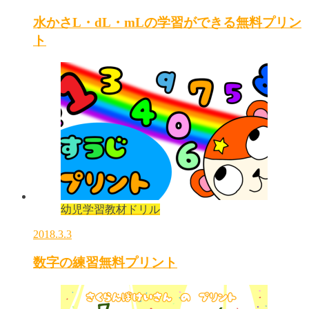
水かさL・dL・mLの学習ができる無料プリン
ト
幼児学習教材ドリル
2018.3.3
数字の練習無料プリント