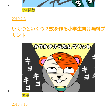
小1算数
2019.2.3
いくつといくつ？数を作る小学生向け無料プ
リント
国語
2018.7.13