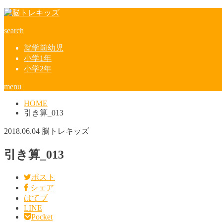
search
就学前幼児
小学1年
小学2年
menu
HOME
引き算_013
2018.06.04
脳トレキッズ
引き算_013
ポスト
シェア
はてブ
LINE
Pocket