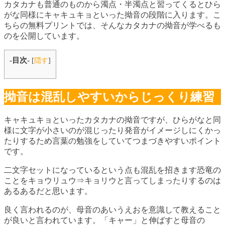
カタカナも普通のものから濁点・半濁点と習ってくるとひら
がな同様にキャキュキョといった拗音の段階に入ります。こ
ちらの無料プリントでは、そんなカタカナの拗音が学べるも
のを公開しています。
-目次-
[
隠す
]
拗音は混乱しやすいからじっくり練習
キャキュキョといったカタカナの拗音ですが、ひらがなと同
様に文字が小さいのが混じったり発音がイメージしにくかっ
たりするため言葉の勉強をしていてつまづきやすいポイント
です。
二文字セットになっているという点も混乱を招きます恐竜の
ことをキョウリュウ⇒キョリウと言ってしまったりするのは
あるあるだと思います。
良く言われるのが、母音のあいうえおを意識して教えること
が良いと言われています。「キャー」と伸ばすと母音の