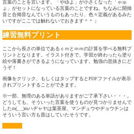
言葉のことを言います。「やゆよ」が小さくなった「ゃゅ
ょ」がセットになっている言葉のことですね。ちなみに開拗
音と合拗音なんていうものもあったり、色々定義があるみた
いですがここでは触れないでおきます＾＾；
練習無料プリント
ここから長さの単位であるｃｍとｍｍの計算を学べる無料プ
リントとなります。イラスト付きで、学習が終わったら塗り
絵や落書きができるようになっています。勉強の息抜きにど
うぞ！
画像をクリック、もしくはタップするとPDFファイルが表示
されプリントすることができます。
※一部、無理のある単語がありますがご了承下さい・・・。
どうしても、そういった言葉を使うものが見つかりませんで
したm(_ _)mハヂャヤは葉茶屋、マンヂュウやヂョウチンは
そういう言い方も昔はしていたそうです。
利用規約