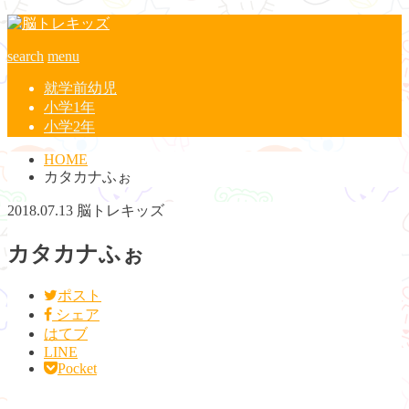
search
menu
就学前幼児
小学1年
小学2年
HOME
カタカナふぉ
2018.07.13
脳トレキッズ
カタカナふぉ
ポスト
シェア
はてブ
LINE
Pocket