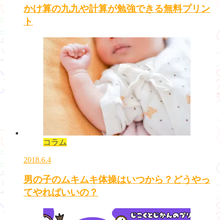
かけ算の九九や計算が勉強できる無料プリン
ト
コラム
2018.6.4
男の子のムキムキ体操はいつから？どうやっ
てやればいいの？