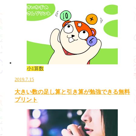
小1算数
2019.7.15
大きい数の足し算と引き算が勉強できる無料
プリント