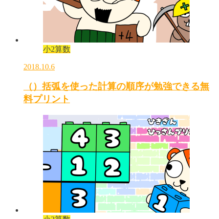
小2算数
2018.10.6
（）括弧を使った計算の順序が勉強できる無
料プリント