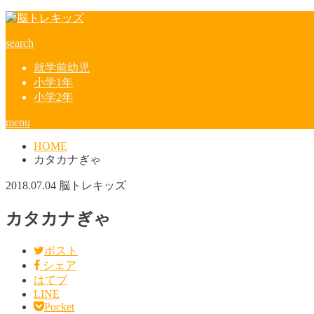
search
就学前幼児
小学1年
小学2年
menu
HOME
カタカナぎゃ
2018.07.04
脳トレキッズ
カタカナぎゃ
ポスト
シェア
はてブ
LINE
Pocket